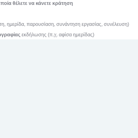
 οποία θέλετε να κάνετε κράτηση
η, ημερίδα, παρουσίαση, συνάντηση εργασίας, συνέλευση)
γραφίας
εκδήλωσης (π.χ. αφίσα ημερίδας)
ρετε ότι αποδέχεστε τα παραπάνω ( I consent to my submitted 
l επιβεβαίωσης
.
μπορείτε να επικοινωνείτε με το
γραφείο του πολίτη στο τηλ
Ογκολογικο Συμβουλιο
30/01/2025
Βιβλιοθήκη Γ.Ν. Βενιζέλειο - Πανάνειο