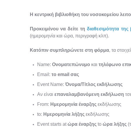
Η κεντρική βιβλιοθήκη του νοσοκομείου λειτο
Προκειμένου να δείτε τη
διαθεσιμότητα της 
(ημερομηνία και ώρα, περιγραφή κλπ).
Κατόπιν συμπληρώνετε στη φόρμα
, τα στοι
Name:
Ονοματεπώνυμο
και
τηλέφωνο επι
Email:
το email σας
Event Name:
Όνομα/Τίτλος εκδήλωσης
Αν είναι
επαναλαμβανόμενη εκδήλωση
τσε
From:
Ημερομηνία έναρξης
εκδήλωσης
to:
Ημερομηνία λήξης
εκδήλωσης
Event starts at
ώρα έναρξης
to
ώρα λήξης
(τ