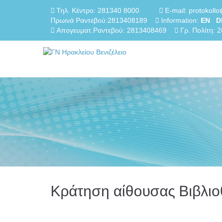
Τηλ. Κέντρο: 281340 8000
E-mail: protokollo
Πρωινά Ραντεβού:2813408189
Information:
EN
D
Απογευματ.Ραντεβού: 2813408469
Γρ. Πολίτη: 
Κράτηση αίθουσας Βιβλι