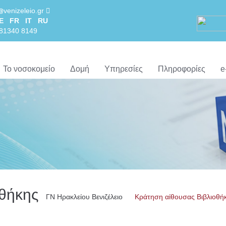
venizeleio.gr
E
FR
IT
RU
281340 8149
Το νοσοκομείο
Δομή
Υπηρεσίες
Πληροφορίες
e
οθήκης
ΓN Ηρακλείου Βενιζέλειο
Κράτηση αίθουσας Βιβλιοθή