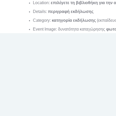
Location:
επιλέγετε τη βιβλιοθήκη για την
Details:
περιγραφή εκδήλωσης
Category:
κατηγορία εκδήλωσης
(εκπαίδευσ
Event Image: δυνατότητα καταχώρησης
φωτο
Αφού καταχωρήσετε τα παραπάνω στοιχεία, τσεκά
the site) και πατάτε το κουμπί
submit event
.
Όταν εγκριθεί το αίτημα σας, θα λάβετε emai
Για περισσότερες πληροφορίες ή τυχόν απορίες, 
30
Ιάν