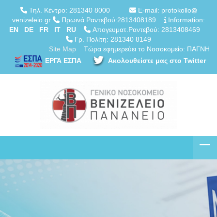
Τηλ. Κέντρο: 281340 8000
E-mail: protokollo
venizeleio.gr
Πρωινά Ραντεβού:2813408189
Information:
EN
DE
FR
IT
RU
Απογευματ.Ραντεβού: 2813408469
Γρ. Πολίτη: 281340 8149
Site Map
Τώρα εφημερεύει το Νοσοκομείο: ΠΑΓΝΗ
ΕΡΓΑ ΕΣΠΑ
Ακολουθείστε μας στο Twitter