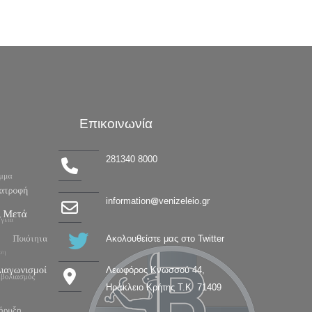
Επικοινωνία
281340 8000
information
venizeleio.gr
Ακολουθείστε μας στο Twitter
Λεωφόρος Κνωσσού 44,
Ηράκλειο Κρήτης Τ.Κ 71409