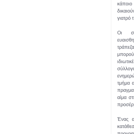
κάποιο
δικαιο
γιατρό 
Οι σύ
ευαισθ
τράπεζα
μπορού
ιδιωτικ
σύλλογ
ενημερώ
τμήμα 
πραγμα
αίμα σ
προσέρχ
Ένας α
κατάθε
προγρα