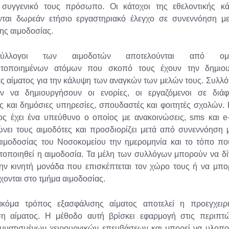
 συγγενικό τους πρόσωπο. Οι κάτοχοι της εθελοντικής κά
ύνται δωρεάν ετήσιο εργαστηριακό έλεγχο σε συνεννόηση με
της αιμοδοσίας.
λλογοι των αιμοδοτών αποτελούνται από ομά
ητοποιημένων ατόμων που σκοπό τους έχουν την δημιου
ς αίματος για την κάλυψη των αναγκών των μελών τους. Συλλ
ν να δημιουργήσουν οι ενορίες, οι εργαζόμενοι σε διάφ
ές και δημόσιες υπηρεσίες, σπουδαστές και φοιτητές σχολών.
ος έχει ένα υπεύθυνο ο οποίος με ανακοινώσεις, sms και e
νει τους αιμοδότες και προσδιορίζει μετά από συνεννόηση 
αιμοδοσίας του Νοσοκομείου την ημερομηνία και το τόπο πο
τοποιηθεί η αιμοδοσία. Τα μέλη των συλλόγων μπορούν να δ
την κινητή μονάδα που επισκέπτεται τον χώρο τους ή να μπ
ονται στο τμήμα αιμοδοσίας.
κόμα τρόπος εξασφάλισης αίματος αποτελεί η προεγχειρη
ση αίματος. Η μέθοδο αυτή βρίσκει εφαρμογή στις περιπτώ
μματισμένων χειρουργικών επεμβάσεων και μπορεί να υλοποι