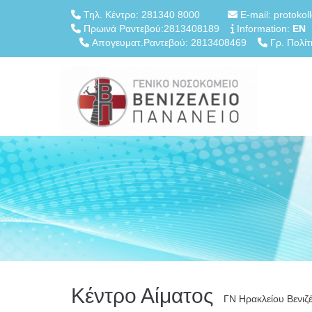
Τηλ. Κέντρο: 281340 8000
E-mail: protokol
Πρωινά Ραντεβού:2813408189
Information:
EN
Απογευματ.Ραντεβού: 2813408469
Γρ. Πολίτ
Κέντρο Αίματος
ΓN Ηρακλείου Βενιζέ