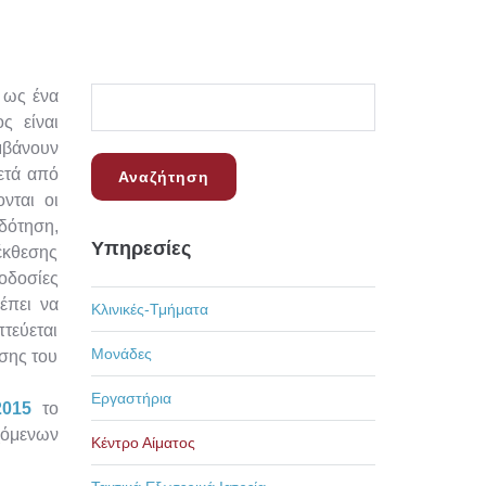
 ως ένα
ς είναι
μβάνουν
ετά από
νται οι
δότηση,
Υπηρεσίες
κθεσης
μοδοσίες
έπει να
Κλινικές-Τμήματα
τεύεται
Μονάδες
ισης του
Εργαστήρια
2015
το
χόμενων
Κέντρο Αίματος