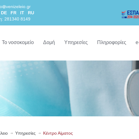
lo
venizeleio.gr
DE
FR
IT
RU
η: 281340 8149
Το νοσοκομείο
Δομή
Υπηρεσίες
Πληροφορίες
e
λειο
Υπηρεσίες
Κέντρο Αίματος