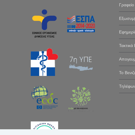
Γραφείο
Εξωσυμβ
Εφημερί
Τακτικά 
Απογευμ
Το Βενιζ
Τηλέφων