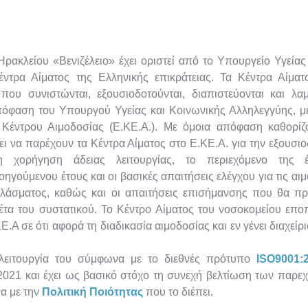
ρακλείου «Βενιζέλειο» έχει οριστεί από το Υπουργείο Υγείας
ντρα Αίματος της Ελληνικής επικράτειας. Τα Κέντρα Αίματο
που συνιστώνται, εξουσιοδοτούνται, διαπιστεύονται και λα
απόφαση του Υπουργού Υγείας και Κοινωνικής Αλληλεγγύης, μ
Κέντρου Αιμοδοσίας (Ε.ΚΕ.Α.). Με όμοια απόφαση καθορίζο
 να παρέχουν τα Κέντρα Αίματος στο Ε.ΚΕ.Α. για την εξουσιο
 χορήγηση άδειας λειτουργίας, το περιεχόμενο της έ
ηγούμενου έτους και οι βασικές απαιτήσεις ελέγχου για τις αι
λάσματος, καθώς και οι απαιτήσεις επισήμανσης που θα πρ
έτα του συστατικού. Το Κέντρο Αίματος του νοσοκομείου εποπ
ΚΕ.Α σε ότι αφορά τη διαδικασία αιμοδοσίας και εν γένει διαχείρ
 λειτουργία του σύμφωνα με το διεθνές πρότυπο
ISO9001:
2021 και έχει ως βασικό στόχο τη συνεχή βελτίωση των παρε
α με την
Πολιτική Ποιότητας
που το διέπει.