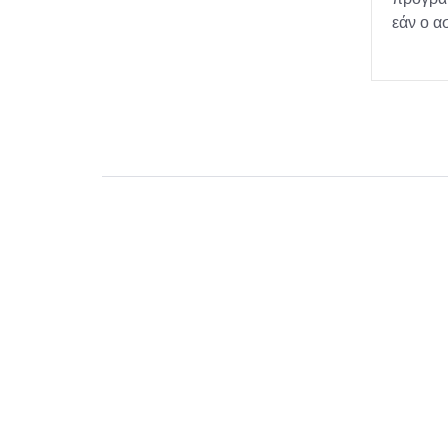
εάν ο α