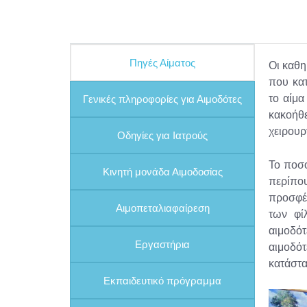
Πηγές Αίματος
Οι καθη
που κατ
το αίμα
Γενικές πληροφορίες για Αιμοδότες
κακοήθ
χειρουρ
Οδηγίες για Ιατρούς
Το ποσο
Κινητή μονάδα Αιμοδοσίας
περίπο
προσφέ
Αιμοπεταλιαφαίρεση
των φί
αιμοδότ
Εργαστήρια
αιμοδότ
κατάστα
Εκπαιδευτικό πρόγραμμα