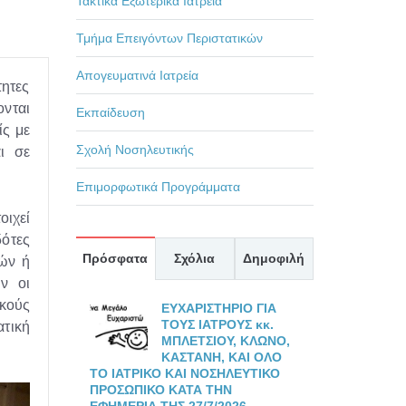
Τακτικά Εξωτερικά Ιατρεία
Τμήμα Επειγόντων Περιστατικών
Απογευματινά Ιατρεία
τητες
ονται
Εκπαίδευση
ίς με
Σχολή Νοσηλευτικής
ι σε
Επιμορφωτικά Προγράμματα
οιχεί
ότες
Πρόσφατα
Σχόλια
Δημοφιλή
ών ή
ν οι
ικούς
ΕΥΧΑΡΙΣΤΗΡΙΟ ΓΙΑ
ΤΟΥΣ ΙΑΤΡΟΥΣ κκ.
ατική
ΜΠΛΕΤΣΙΟΥ, ΚΛΩΝΟ,
ΚΑΣΤΑΝΗ, ΚΑΙ ΟΛΟ
ΤΟ ΙΑΤΡΙΚΟ ΚΑΙ ΝΟΣΗΛΕΥΤΙΚΟ
ΠΡΟΣΩΠΙΚΟ ΚΑΤΑ ΤΗΝ