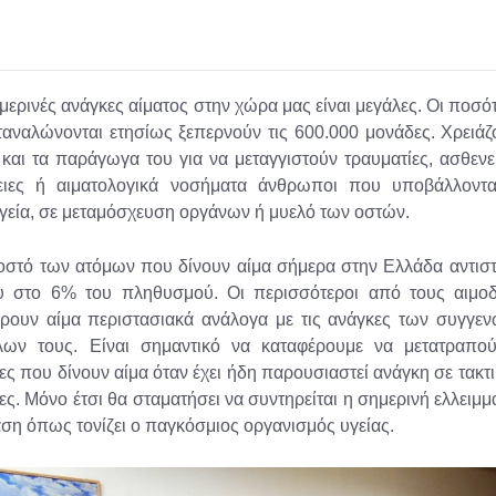
μερινές ανάγκες αίματος στην χώρα μας είναι μεγάλες. Οι ποσό
αναλώνονται ετησίως ξεπερνούν τις 600.000 μονάδες. Χρειάζ
 και τα παράγωγα του για να μεταγγιστούν τραυματίες, ασθενε
ειες ή αιματολογικά νοσήματα άνθρωποι που υποβάλλοντα
γεία, σε μεταμόσχευση οργάνων ή μυελό των οστών.
στό των ατόμων που δίνουν αίμα σήμερα στην Ελλάδα αντιστ
υ στο 6% του πληθυσμού. Οι περισσότεροι από τους αιμοδ
ρουν αίμα περιστασιακά ανάλογα με τις ανάγκες των συγγεν
λων τους. Είναι σημαντικό να καταφέρουμε να μετατραπού
ες που δίνουν αίμα όταν έχει ήδη παρουσιαστεί ανάγκη σε τακτ
ες. Μόνο έτσι θα σταματήσει να συντηρείται η σημερινή ελλειμμ
ση όπως τονίζει ο παγκόσμιος οργανισμός υγείας.