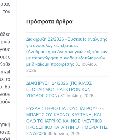
ρτας
 τον
Πρόσφατα άρθρα
δες
Διακήρυξη 22/2026 «Συσκευές ανάλυσης
ργία
για ανοσολογικές εξετάσεις
όγους
(Αντιδραστήρια Ανοσολογικών εξετάσεων
ορες
με παραχώρηση συνοδού εξοπλισμού)»
 Κάθε
με δικαίωμα προαίρεσης
31 Ιουλίου,
2026
-mail
με το
ΔΙΑΚΗΡΥΞΗ 14/2026 (ΠΟΙΚΙΛΟΣ
υ θα
ΕΞΟΠΛΙΣΜΟΣ ΗΛΕΚΤΡΟΝΙΚΩΝ
ίνουν
ΥΠΟΛΟΓΙΣΤΩΝ)
31 Ιουλίου, 2026
ορούν
ΕΥΧΑΡΙΣΤΗΡΙΟ ΓΙΑ ΤΟΥΣ ΙΑΤΡΟΥΣ κκ.
ΜΠΛΕΤΣΙΟΥ, ΚΛΩΝΟ, ΚΑΣΤΑΝΗ, ΚΑΙ
ΟΛΟ ΤΟ ΙΑΤΡΙΚΟ ΚΑΙ ΝΟΣΗΛΕΥΤΙΚΟ
τική
ΠΡΟΣΩΠΙΚΟ ΚΑΤΑ ΤΗΝ ΕΦΗΜΕΡΙΑ ΤΗΣ
σεις
27/7/2026
30 Ιουλίου, 2026
ηθεί