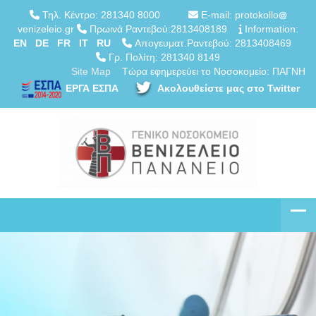
Τηλ. Κέντρο: 281340 8000
E-mail: protokollo
venizeleio.gr
Πρωινά Ραντεβού:2813408189
Information:
EN
DE
FR
IT
RU
Απογευματ.Ραντεβού: 2813408469
Γρ. Πολίτη: 281340 8149
Site Map
Τώρα εφημερεύει το Νοσοκομείο: ΠΑΓΝΗ
ΕΡΓΑ ΕΣΠΑ
Ακολουθείστε μας στο Twitter