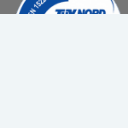
Copyright © 2025 Τμήμα Πληροφορικής Γ.Ν. Βενιζέλειο. All rights
reserved.
Δήλωση Απορρήτου
PHP Code Snippets
Powered By :
XYZScripts.com