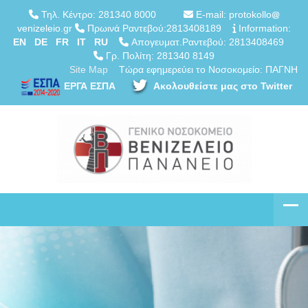
Τηλ. Κέντρο: 281340 8000
E-mail: protokollo
venizeleio.gr
Πρωινά Ραντεβού:2813408189
Information:
EN
DE
FR
IT
RU
Απογευματ.Ραντεβού: 2813408469
Γρ. Πολίτη: 281340 8149
Site Map
Τώρα εφημερεύει το Νοσοκομείο: ΠΑΓΝΗ
ΕΡΓΑ ΕΣΠΑ
Ακολουθείστε μας στο Twitter