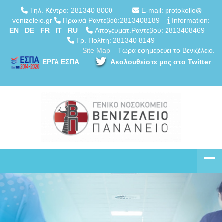
Τηλ. Κέντρο: 281340 8000
E-mail: protokollo
venizeleio.gr
Πρωινά Ραντεβού:2813408189
Information:
EN
DE
FR
IT
RU
Απογευματ.Ραντεβού: 2813408469
Γρ. Πολίτη: 281340 8149
Site Map
Τώρα εφημερεύει το Βενιζέλειο.
ΕΡΓΑ ΕΣΠΑ
Ακολουθείστε μας στο Twitter