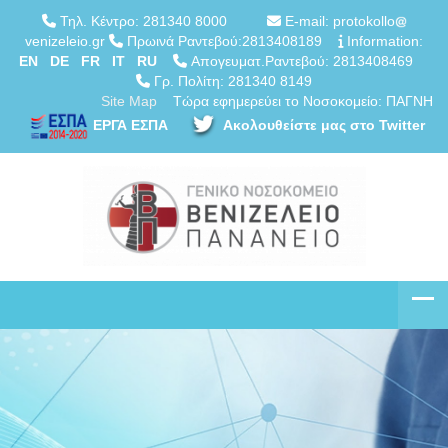
Τηλ. Κέντρο: 281340 8000
E-mail: protokollo
venizeleio.gr
Πρωινά Ραντεβού:2813408189
Information:
EN
DE
FR
IT
RU
Απογευματ.Ραντεβού: 2813408469
Γρ. Πολίτη: 281340 8149
Site Map
Τώρα εφημερεύει το Νοσοκομείο: ΠΑΓΝΗ
ΕΡΓΑ ΕΣΠΑ
Ακολουθείστε μας στο Twitter