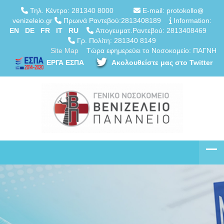
Τηλ. Κέντρο: 281340 8000
E-mail: protokollo
venizeleio.gr
Πρωινά Ραντεβού:2813408189
Information:
EN
DE
FR
IT
RU
Απογευματ.Ραντεβού: 2813408469
Γρ. Πολίτη: 281340 8149
Site Map
Τώρα εφημερεύει το Νοσοκομείο: ΠΑΓΝΗ
ΕΡΓΑ ΕΣΠΑ
Ακολουθείστε μας στο Twitter