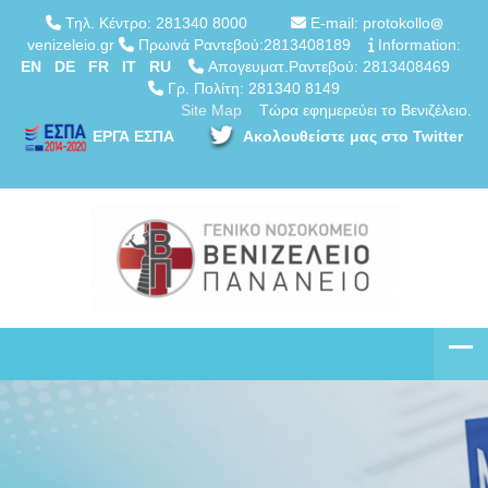
Τηλ. Κέντρο: 281340 8000
E-mail: protokollo
venizeleio.gr
Πρωινά Ραντεβού:2813408189
Information:
EN
DE
FR
IT
RU
Απογευματ.Ραντεβού: 2813408469
Γρ. Πολίτη: 281340 8149
Site Map
Τώρα εφημερεύει το Βενιζέλειο.
ΕΡΓΑ ΕΣΠΑ
Ακολουθείστε μας στο Twitter