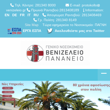
Τηλ. Κέντρο: 281340 8000
E-mail: protokollo
venizeleio.gr
Πρωινά Ραντεβού:2813408189
Information:
EN
DE
FR
IT
RU
Απογευματ.Ραντεβού: 2813408469
Γρ. Πολίτη: 281340 8149
Site Map
Τώρα εφημερεύει το Νοσοκομείο: ΠΑΓΝΗ
ΕΡΓΑ ΕΣΠΑ
Ακολουθείστε μας στο Twitter