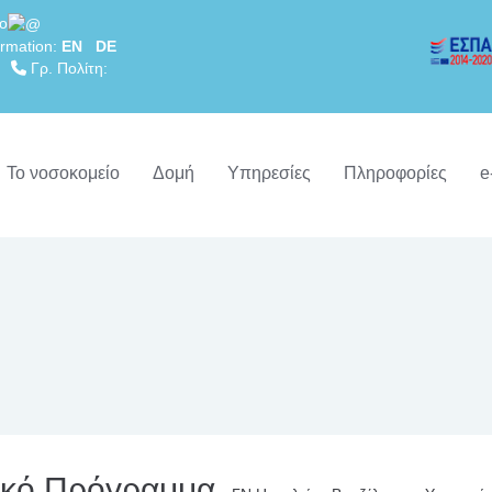
lo
rmation:
EN
DE
69
Γρ. Πολίτη:
Το νοσοκομείο
Δομή
Υπηρεσίες
Πληροφορίες
e
ικό Πρόγραμμα