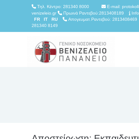
Τηλ. Κέντρο: 281340 8000
E-mail: protokol
venizeleio.gr
Πρωινά Ραντεβού:2813408189
Info
FR
IT
RU
Απογευματ.Ραντεβού: 28134084
281340 8149
Αποστείρωση: Εκπαιδευτ