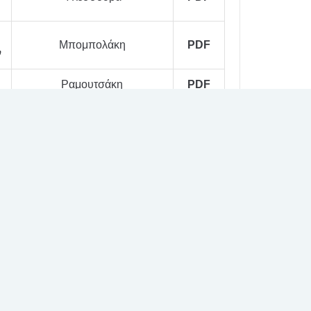
Μπομπολάκη
PDF
ν
Ραμουτσάκη
PDF
Σίαχα
PDF
Επιστροφή