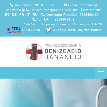
Τηλ. Κέντρο: 281340 8000
E-mail: protokollo
venizeleio.gr
Πρωινά Ραντεβού:2813408189
Information:
EN
DE
FR
IT
RU
Απογευματ.Ραντεβού: 2813408469
Γρ. Πολίτη: 281340 8149
Site Map
Τώρα εφημερεύει το Νοσοκομείο: ΠΑΓΝΗ
ΕΡΓΑ ΕΣΠΑ
Ακολουθείστε μας στο Twitter