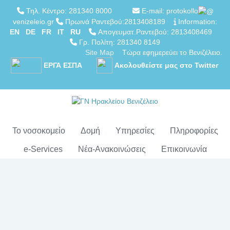
Τηλ. Κέντρο: 281340 8000
E-mail: protokollo
venizeleio.gr
Πρωινά Ραντεβού:2813408189
Information:
EN
DE
FR
IT
RU
Απογευματ.Ραντεβού: 2813408469
Γρ. Πολίτη: 281340 8149
Site Map
Τώρα εφημερεύει το Βενιζέλειο.
ΕΡΓΑ ΕΣΠΑ
Ακολουθείστε μας στο Twitter
Το νοσοκομείο
Δομή
Υπηρεσίες
Πληροφορίες
e-Services
Νέα-Ανακοινώσεις
Επικοινωνία