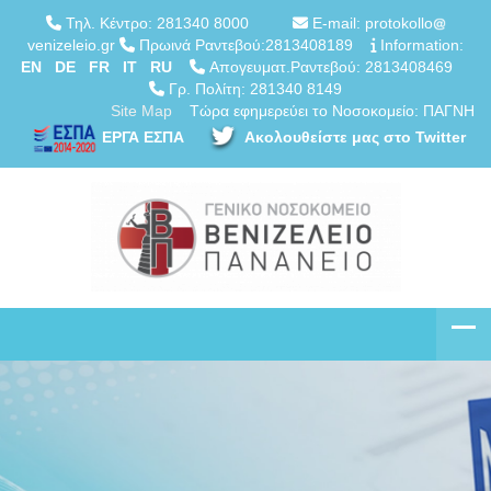
Τηλ. Κέντρο: 281340 8000
E-mail: protokollo
venizeleio.gr
Πρωινά Ραντεβού:2813408189
Information:
EN
DE
FR
IT
RU
Απογευματ.Ραντεβού: 2813408469
Γρ. Πολίτη: 281340 8149
Site Map
Τώρα εφημερεύει το Νοσοκομείο: ΠΑΓΝΗ
ΕΡΓΑ ΕΣΠΑ
Ακολουθείστε μας στο Twitter