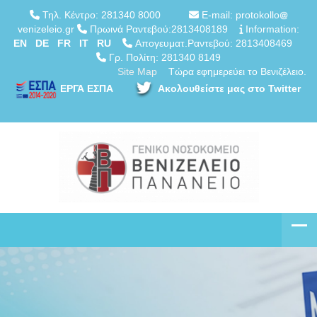
Τηλ. Κέντρο: 281340 8000
E-mail: protokollo
venizeleio.gr
Πρωινά Ραντεβού:2813408189
Information:
EN
DE
FR
IT
RU
Απογευματ.Ραντεβού: 2813408469
Γρ. Πολίτη: 281340 8149
Site Map
Τώρα εφημερεύει το Βενιζέλειο.
ΕΡΓΑ ΕΣΠΑ
Ακολουθείστε μας στο Twitter