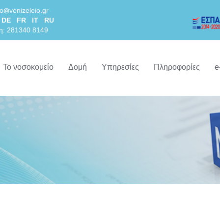
lo
venizeleio.gr
DE
FR
IT
RU
η: 281340 8149
Το νοσοκομείο
Δομή
Υπηρεσίες
Πληροφορίες
e