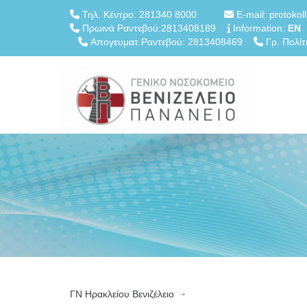
Τηλ. Κέντρο: 281340 8000
E-mail: protokol
Πρωινά Ραντεβού:2813408189
Information:
EN
Απογευματ.Ραντεβού: 2813408469
Γρ. Πολίτ
ΓN Ηρακλείου Βενιζέλειο