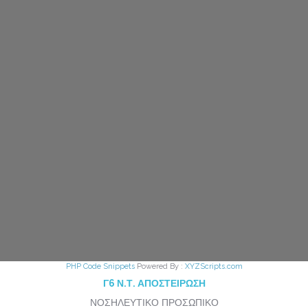
Copyright © 2025 Τμήμα Πληροφορικής Γ.Ν. Βενιζέλειο. All rights
reserved.
Δήλωση Απορρήτου
PHP Code Snippets
Powered By :
XYZScripts.com
Γ6 Ν.Τ. ΑΠΟΣΤΕΙΡΩΣΗ
ΝΟΣΗΛΕΥΤΙΚΟ ΠΡΟΣΩΠΙΚΟ