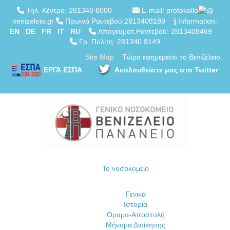
Τηλ. Κέντρο: 281340 8000
E-mail: protokollo
venizeleio.gr
Πρωινά Ραντεβού:2813408189
Information:
EN
DE
FR
IT
RU
Απογευματ.Ραντεβού: 2813408469
Γρ. Πολίτη: 281340 8149
Site Map
Τώρα εφημερεύει το Βενιζέλειο.
ΕΡΓΑ ΕΣΠΑ
Ακολουθείστε μας στο Twitter
Το νοσοκομείο
Γενικά
Ιστορία
Όραμα-Αποστολή
Μήνυμα Διοίκησης