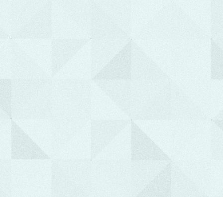
e-Ραντεβού