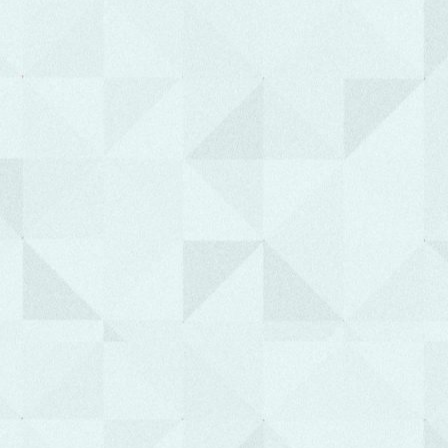
τους"
Γρυπάρης Ευστάθιος
Διευθυντής Τεχνικής Υπηρεσίας
"Η τεχνολογία στην υπηρεσία της
υγείας, με σεβασμό στον ασθενή,
στοχεύοντας στη βέλτιστη υποστήριξη
του Ιατρικού και Νοσηλευτικού έργου"