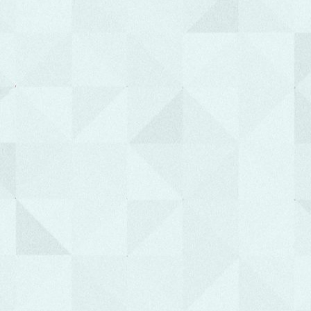
Φουκαράκης Εμμανουήλ
Διευθυντής Ιατρικής Υπηρεσίας
Καμπουράκης Ιωάννης
Διευθυντής Διοικητικής Υπηρεσίας
"Ποτέ μη λες στους ανθρώπους πώς να
κάνουν κάτι. Πες τους τι να κάνουν και θα
σε καταπλήξουν με την ευρηματικότητά