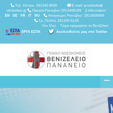
Τηλ. Κέντρο: 281340 8000
E-mail: protokollo
venizeleio.gr
Πρωινά Ραντεβού:2813408189
Information:
EN
DE
FR
IT
RU
Απογευματ.Ραντεβού: 2813408469
Γρ. Πολίτη: 281340 8149
Site Map
Τώρα εφημερεύει το Βενιζέλειο.
ΕΡΓΑ ΕΣΠΑ
Ακολουθείστε μας στο Twitter