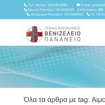
Τηλ. Κέντρο: 281340 8000
E-mail: protokol
Πρωινά Ραντεβού:2813408189
Information:
EN
Απογευματ.Ραντεβού: 2813408469
Γρ. Πολίτ
Όλα τα άρθρα με tag: Αιμ