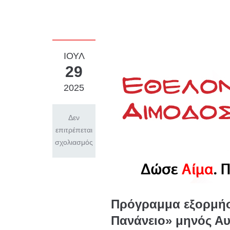
ΙΟΎΛ
29
2025
Δεν
επιτρέπεται
σχολιασμός
Πρόγραμμα εξορμήσε
Πανάνειο» μηνός Α