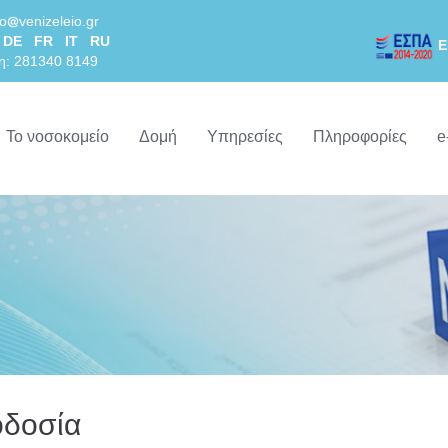
lo
venizeleio.gr
DE
FR
IT
RU
Ε
η: 281340 8149
Το νοσοκομείο
Δομή
Υπηρεσίες
Πληροφορίες
e
οδοσία