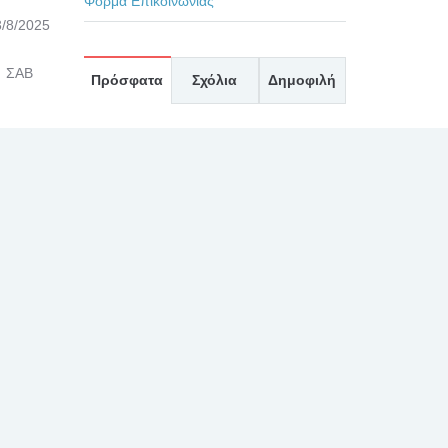
Φόρμα Επικοινωνίας
/8/2025
5 ΣΑΒ
Πρόσφατα
Σχόλια
Δημοφιλή
ΕΥΧΑΡΙΣΤΗΡΙΟ ΓΙΑ
ΤΟΥΣ ΙΑΤΡΟΥΣ κκ. ΜΠΛΕΤΣΙΟΥ,
ΚΛΩΝΟ, ΚΑΣΤΑΝΗ, ΚΑΙ ΟΛΟ ΤΟ
ΙΑΤΡΙΚΟ ΚΑΙ ΝΟΣΗΛΕΥΤΙΚΟ
ΠΡΟΣΩΠΙΚΟ ΚΑΤΑ ΤΗΝ
ΕΦΗΜΕΡΙΑ ΤΗΣ 27/7/2026
30 Ιουλίου, 2026
ΕΥΧΑΡΙΣΤΗΡΙΟ 2 ΓΙΑ
ΤΟΝ ΙΑΤΡΟ κ. ΛΑΛΙΩΤΗ, ΚΑΙ ΤΟ
ΠΡΟΣΩΠΙΚΟ ΤΗΣ ΧΕΙΡΟΥΡΓΙΚΗΣ
ΚΑΙ ΤΟΥ ΧΕΙΡΟΥΡΓΕΙΟΥ
30 Ιουλίου, 2026
ΕΥΧΑΡΙΣΤΗΡΙΟ ΓΙΑ
ΙΑΤΡΟ κ. ΛΑΛΙΩΤΗ ΚΑΙ ΟΛΟ ΤΟ
ΠΡΟΣΩΠΙΚΟ ΤΗΣ ΧΕΙΡΟΥΡΓΙΚΗΣ