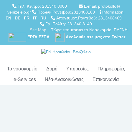
Τηλ. Κέντρο: 281340 8000
E-mail: protokollo
venizeleio.gr
Πρωινά Ραντεβού:2813408189
Information:
EN
DE
FR
IT
RU
Απογευματ.Ραντεβού: 2813408469
Γρ. Πολίτη: 281340 8149
Site Map
Τώρα εφημερεύει το Νοσοκομείο: ΠΑΓΝΗ
ΕΡΓΑ ΕΣΠΑ
Ακολουθείστε μας στο Twitter
Το νοσοκομείο
Δομή
Υπηρεσίες
Πληροφορίες
e-Services
Νέα-Ανακοινώσεις
Επικοινωνία