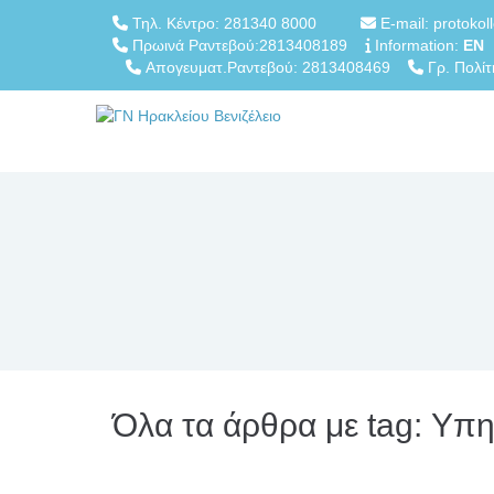
Τηλ. Κέντρο: 281340 8000
E-mail: protokol
Πρωινά Ραντεβού:2813408189
Information:
EN
Απογευματ.Ραντεβού: 2813408469
Γρ. Πολίτ
Όλα τα άρθρα με tag: Υπη