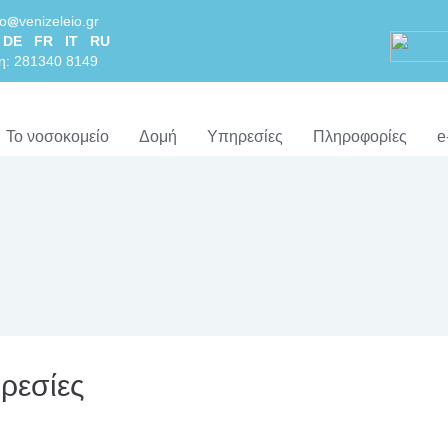
lo
venizeleio.gr
DE
FR
IT
RU
η: 281340 8149
Το νοσοκομείο
Δομή
Υπηρεσίες
Πληροφορίες
e
ρεσίες