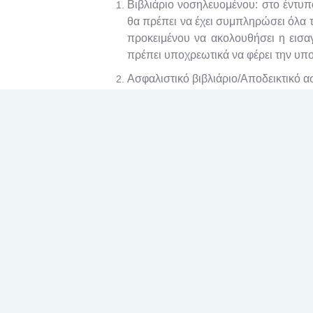
Βιβλιάριο νοσηλευομένου: σ
το έντυπ
θα πρέπει να έχει συμπληρώσει όλα τα
προκειμένου να ακολουθήσει η εισ
πρέπει υποχρεωτικά να φέρει την υπο
Ασφαλιστικό βιβλιάριο/Αποδεικτικό α
Αριθμό Μητρώου Κοινωνικής Ασφάλισ
Κατά την ημερομηνία που έχει προγρ
-Προσέρχεστε στο Τμήμα Κίνησης, όπου 
-Εφόσον γίνει ο έλεγχος των στοιχείων 
Νοσηλευομένου, το οποίο σας συνοδεύει
οποίο παραδίδετε στο Τμήμα Κίνησης, με 
Αν διαθέτετε ενεργό ασφαλιστική ικαν
Το κόστος Νοσηλείας σας καλύπτεται
α
σφαλισμένος.
Εφόσον με τον έλεγχο τω
ικανότητα, σας επιστρέφεται το ασφαλιστι