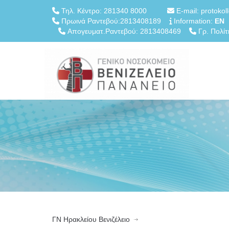
Τηλ. Κέντρο: 281340 8000
E-mail: protokol
Πρωινά Ραντεβού:2813408189
Information:
EN
Απογευματ.Ραντεβού: 2813408469
Γρ. Πολίτ
ΓN Ηρακλείου Βενιζέλειο