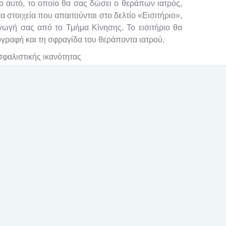
ο αυτό, το οποίο θα σας δώσει ο θεράπων ιατρός,
 στοιχεία που απαιτούνται στο δελτίο «Εισιτήριο»,
αγωγή σας από το Τμήμα Κίνησης.
Το εισιτήριο θα
γραφή και τη σφραγίδα του θεράποντα ιατρού.
σφαλιστικής ικανότητας
ης (Α.Μ.Κ.Α.)
αμματιστεί η εισαγωγή σας…
εξυπηρετείστε από τον αρμόδιο υπάλληλο.
από το Τμήμα Κίνησης, σας επιστρέφεται το Έντυπο
 καθ’ όλη τη διάρκεια της νοσηλείας σας και το
το εξιτήριο σας.
ότητα
 από τον ασφαλιστικό φορέα στον οποίο είστε
ν στοιχείων σας διαπιστώνεται η ασφαλιστική σας
κό σας βιβλιάριο.