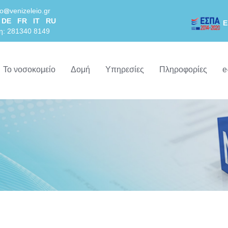
lo
venizeleio.gr
DE
FR
IT
RU
Ε
η: 281340 8149
Το νοσοκομείο
Δομή
Υπηρεσίες
Πληροφορίες
e