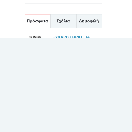
Πρόσφατα
Σχόλια
Δημοφιλή
ΕΥΧΑΡΙΣΤΗΡΙΟ ΓΙΑ
ΤΟΥΣ ΙΑΤΡΟΥΣ κκ.
ΜΠΛΕΤΣΙΟΥ, ΚΛΩΝΟ,
ΚΑΣΤΑΝΗ, ΚΑΙ ΟΛΟ
ΤΟ ΙΑΤΡΙΚΟ ΚΑΙ ΝΟΣΗΛΕΥΤΙΚΟ
ΠΡΟΣΩΠΙΚΟ ΚΑΤΑ ΤΗΝ
ΕΦΗΜΕΡΙΑ ΤΗΣ 27/7/2026
30 Ιουλίου, 2026
ΕΥΧΑΡΙΣΤΗΡΙΟ 2 ΓΙΑ
ΤΟΝ ΙΑΤΡΟ κ.
ΛΑΛΙΩΤΗ, ΚΑΙ ΤΟ
ΠΡΟΣΩΠΙΚΟ ΤΗΣ
ΧΕΙΡΟΥΡΓΙΚΗΣ ΚΑΙ ΤΟΥ
ΧΕΙΡΟΥΡΓΕΙΟΥ
30 Ιουλίου, 2026
ΕΥΧΑΡΙΣΤΗΡΙΟ ΓΙΑ