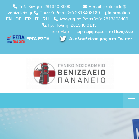
Τηλ. Κέντρο: 281340 8000
E-mail: protokollo
venizeleio.gr
Πρωινά Ραντεβού:2813408189
Information:
EN
DE
FR
IT
RU
Απογευματ.Ραντεβού: 2813408469
Γρ. Πολίτη: 281340 8149
Site Map
Τώρα εφημερεύει το Βενιζέλειο.
ΕΡΓΑ ΕΣΠΑ
Ακολουθείστε μας στο Twitter