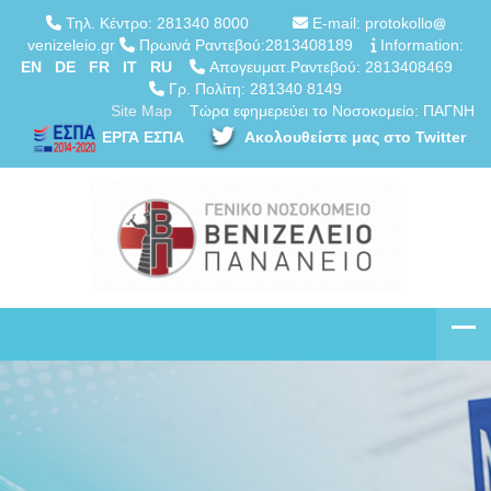
Τηλ. Κέντρο: 281340 8000
E-mail: protokollo
venizeleio.gr
Πρωινά Ραντεβού:2813408189
Information:
EN
DE
FR
IT
RU
Απογευματ.Ραντεβού: 2813408469
Γρ. Πολίτη: 281340 8149
Site Map
Τώρα εφημερεύει το Νοσοκομείο: ΠΑΓΝΗ
ΕΡΓΑ ΕΣΠΑ
Ακολουθείστε μας στο Twitter