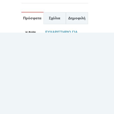
Πρόσφατα
Σχόλια
Δημοφιλή
ΕΥΧΑΡΙΣΤΗΡΙΟ ΓΙΑ
ΤΟΥΣ ΙΑΤΡΟΥΣ κκ.
ΜΠΛΕΤΣΙΟΥ, ΚΛΩΝΟ,
ΚΑΣΤΑΝΗ, ΚΑΙ ΟΛΟ
ΤΟ ΙΑΤΡΙΚΟ ΚΑΙ ΝΟΣΗΛΕΥΤΙΚΟ
ΠΡΟΣΩΠΙΚΟ ΚΑΤΑ ΤΗΝ
ΕΦΗΜΕΡΙΑ ΤΗΣ 27/7/2026
30 Ιουλίου, 2026
ΕΥΧΑΡΙΣΤΗΡΙΟ 2 ΓΙΑ
ΤΟΝ ΙΑΤΡΟ κ.
ΛΑΛΙΩΤΗ, ΚΑΙ ΤΟ
ΠΡΟΣΩΠΙΚΟ ΤΗΣ
ΧΕΙΡΟΥΡΓΙΚΗΣ ΚΑΙ ΤΟΥ
ΧΕΙΡΟΥΡΓΕΙΟΥ
30 Ιουλίου, 2026
ΕΥΧΑΡΙΣΤΗΡΙΟ ΓΙΑ