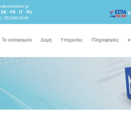
lo
venizeleio.gr
DE
FR
IT
RU
Ε
η: 281340 8149
Το νοσοκομείο
Δομή
Υπηρεσίες
Πληροφορίες
e