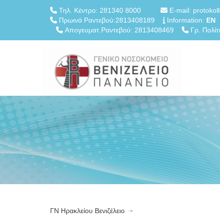
Τηλ. Κέντρο: 281340 8000
E-mail: protokol
Πρωινά Ραντεβού:2813408189
Information:
EN
Απογευματ.Ραντεβού: 2813408469
Γρ. Πολίτ
ΓN Ηρακλείου Βενιζέλειο