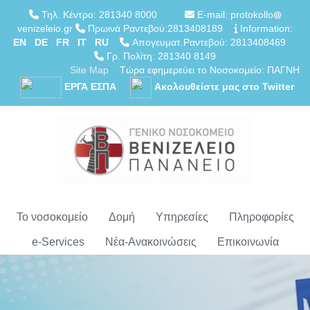
Τηλ. Κέντρο: 281340 8000
E-mail: protokollo
venizeleio.gr
Πρωινά Ραντεβού:2813408189
Information:
EN
DE
FR
IT
RU
Απογευματ.Ραντεβού: 2813408469
Γρ. Πολίτη: 281340 8149
Site Map
Τώρα εφημερεύει το Νοσοκομείο: ΠΑΓΝΗ
ΕΡΓΑ ΕΣΠΑ
Ακολουθείστε μας στο Twitter
Το νοσοκομείο
Δομή
Υπηρεσίες
Πληροφορίες
e-Services
Νέα-Ανακοινώσεις
Επικοινωνία