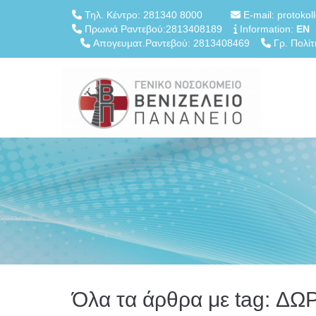
Τηλ. Κέντρο: 281340 8000
E-mail: protokol
Πρωινά Ραντεβού:2813408189
Information:
EN
Απογευματ.Ραντεβού: 2813408469
Γρ. Πολίτ
Όλα τα άρθρα με tag: ΔΩ