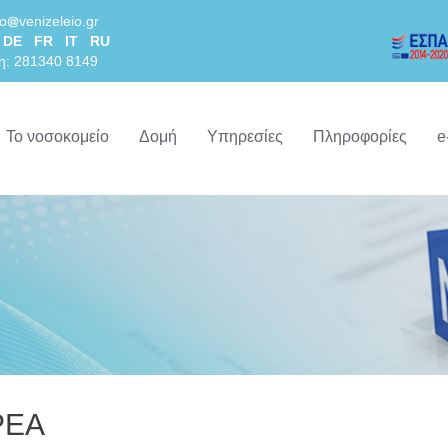
lo
venizeleio.gr
DE
FR
IT
RU
η: 281340 8149
Το νοσοκομείο
Δομή
Υπηρεσίες
Πληροφορίες
e
ΡΕΑ