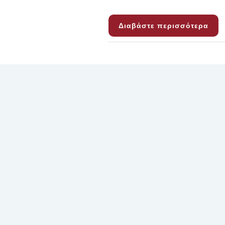
Διαβάστε περισσότερα
ΔΕΚ
09
2025
Δεν
επιτρέπεται
σχολιασμός
Ευχαριστήριο για 
Εντατικής Νοσηλεί