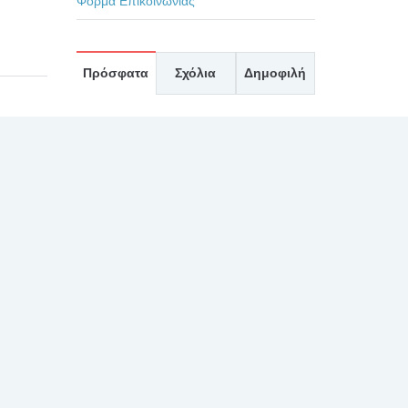
Φόρμα Επικοινωνίας
Πρόσφατα
Σχόλια
Δημοφιλή
ΕΥΧΑΡΙΣΤΗΡΙΟ ΓΙΑ
ΤΟΥΣ ΙΑΤΡΟΥΣ κκ.
ΜΠΛΕΤΣΙΟΥ, ΚΛΩΝΟ,
ΚΑΣΤΑΝΗ, ΚΑΙ ΟΛΟ
ΤΟ ΙΑΤΡΙΚΟ ΚΑΙ ΝΟΣΗΛΕΥΤΙΚΟ
ΠΡΟΣΩΠΙΚΟ ΚΑΤΑ ΤΗΝ
ΕΦΗΜΕΡΙΑ ΤΗΣ 27/7/2026
30 Ιουλίου, 2026
ΕΥΧΑΡΙΣΤΗΡΙΟ 2 ΓΙΑ
ΤΟΝ ΙΑΤΡΟ κ.
ΛΑΛΙΩΤΗ, ΚΑΙ ΤΟ
ΠΡΟΣΩΠΙΚΟ ΤΗΣ
άδα
ΧΕΙΡΟΥΡΓΙΚΗΣ ΚΑΙ ΤΟΥ
ΧΕΙΡΟΥΡΓΕΙΟΥ
30 Ιουλίου, 2026