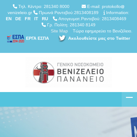
Τηλ. Κέντρο: 281340 8000
E-mail: protokollo
venizeleio.gr
Πρωινά Ραντεβού:2813408189
Information:
EN
DE
FR
IT
RU
Απογευματ.Ραντεβού: 2813408469
Γρ. Πολίτη: 281340 8149
Site Map
Τώρα εφημερεύει το Βενιζέλειο.
ΕΡΓΑ ΕΣΠΑ
Ακολουθείστε μας στο Twitter