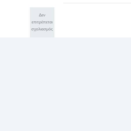
Δεν
επιτρέπεται
σχολιασμός
ΕΥΧΑΡΙΣΤΗΡΙΟ
ΙΆΝ
31
Διαβάστε περισσότερα
2018
Δεν
επιτρέπεται
σχολιασμός