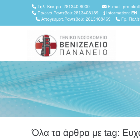
Τηλ. Κέντρο: 281340 8000
E-mail: protokol
Πρωινά Ραντεβού:2813408189
Information:
EN
Απογευματ.Ραντεβού: 2813408469
Γρ. Πολίτ
Όλα τα άρθρα με tag: Ευχ