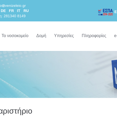
lo
venizeleio.gr
DE
FR
IT
RU
Ε
η: 281340 8149
Το νοσοκομείο
Δομή
Υπηρεσίες
Πληροφορίες
e
αριστήριο