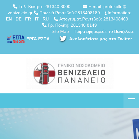
Τηλ. Κέντρο: 281340 8000
E-mail: protokollo
venizeleio.gr
Πρωινά Ραντεβού:2813408189
Information:
EN
DE
FR
IT
RU
Απογευματ.Ραντεβού: 2813408469
Γρ. Πολίτη: 281340 8149
Site Map
Τώρα εφημερεύει το Βενιζέλειο.
ΕΡΓΑ ΕΣΠΑ
Ακολουθείστε μας στο Twitter