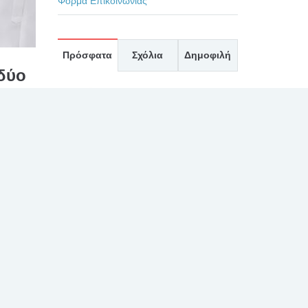
Φόρμα Επικοινωνίας
Πρόσφατα
Σχόλια
Δημοφιλή
δύο
ΕΥΧΑΡΙΣΤΗΡΙΟ ΓΙΑ
ς
ΤΟΥΣ ΙΑΤΡΟΥΣ κκ.
ΜΠΛΕΤΣΙΟΥ, ΚΛΩΝΟ,
ΚΑΣΤΑΝΗ, ΚΑΙ ΟΛΟ
ΤΟ ΙΑΤΡΙΚΟ ΚΑΙ ΝΟΣΗΛΕΥΤΙΚΟ
ΠΡΟΣΩΠΙΚΟ ΚΑΤΑ ΤΗΝ
σης
ΕΦΗΜΕΡΙΑ ΤΗΣ 27/7/2026
ρών
30 Ιουλίου, 2026
ΕΥΧΑΡΙΣΤΗΡΙΟ 2 ΓΙΑ
ΤΟΝ ΙΑΤΡΟ κ.
ΛΑΛΙΩΤΗ, ΚΑΙ ΤΟ
ΠΡΟΣΩΠΙΚΟ ΤΗΣ
ΧΕΙΡΟΥΡΓΙΚΗΣ ΚΑΙ ΤΟΥ
ΧΕΙΡΟΥΡΓΕΙΟΥ
30 Ιουλίου, 2026