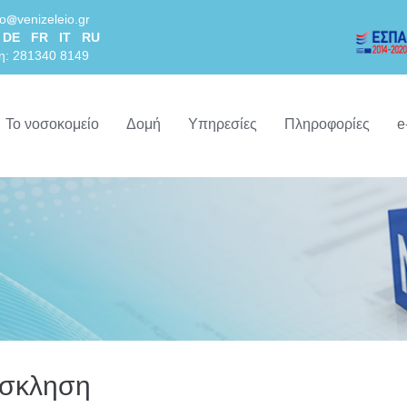
lo
venizeleio.gr
DE
FR
IT
RU
η: 281340 8149
Το νοσοκομείο
Δομή
Υπηρεσίες
Πληροφορίες
e
οσκληση