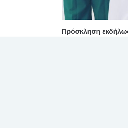
Πρόσκληση εκδήλωσ
(2) ιδιωτών ιατρών
έκδοσης δελτίου Α
Έχοντας υπόψη τις κείμενες διατάξε
ΑΝΑΚΟΙΝΩΝΕΙ Τη σύναψη συνεργασίας
Δελτίου Απόδειξης Παροχής Υπηρεσιώ
εβδομαδιαίως, καθώς και με υποχρέ
Διαβάστε περισσότερα