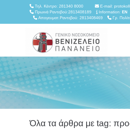
Τηλ. Κέντρο: 281340 8000
E-mail: protokol
Πρωινά Ραντεβού:2813408189
Information:
EN
Απογευματ.Ραντεβού: 2813408469
Γρ. Πολίτ
Όλα τα άρθρα με tag: πρ