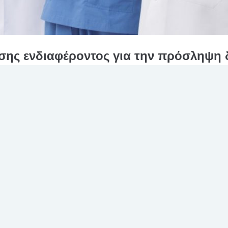
ης ενδιαφέροντος για την πρόσληψη 
 ειδικότητας οφθαλμολογίας με καθεστώ
ΠΥ
ις και τις ανάγκες του Οφθαλμολογικού Τμήματος του Νοσοκομείου,
 με δύο (2) ιατρούς ειδικότητας Οφθαλμολογίας, με καθεστώς έκδο
ν, για χρονικό διάστημα δύο (2) ετών, με απασχόληση πέντε (5) ημε
ωση διενέργειας τεσσάρων (4) ενεργών […]