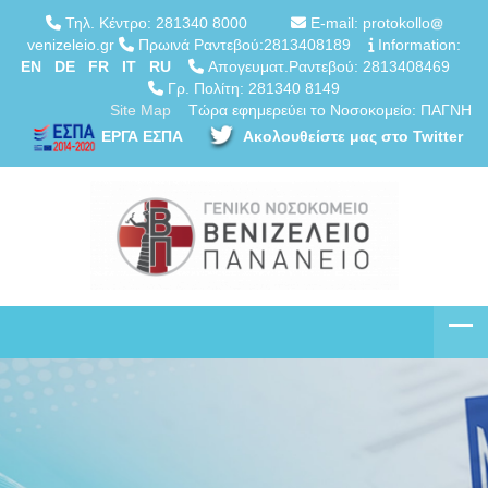
Τηλ. Κέντρο: 281340 8000
E-mail: protokollo
venizeleio.gr
Πρωινά Ραντεβού:2813408189
Information:
EN
DE
FR
IT
RU
Απογευματ.Ραντεβού: 2813408469
Γρ. Πολίτη: 281340 8149
Site Map
Τώρα εφημερεύει το Νοσοκομείο: ΠΑΓΝΗ
ΕΡΓΑ ΕΣΠΑ
Ακολουθείστε μας στο Twitter