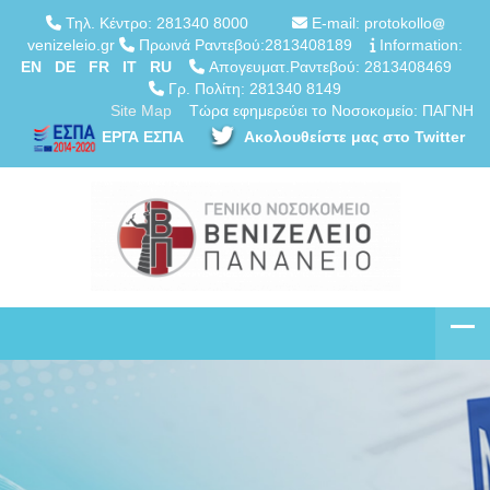
Τηλ. Κέντρο: 281340 8000
E-mail: protokollo
venizeleio.gr
Πρωινά Ραντεβού:2813408189
Information:
EN
DE
FR
IT
RU
Απογευματ.Ραντεβού: 2813408469
Γρ. Πολίτη: 281340 8149
Site Map
Τώρα εφημερεύει το Νοσοκομείο: ΠΑΓΝΗ
ΕΡΓΑ ΕΣΠΑ
Ακολουθείστε μας στο Twitter