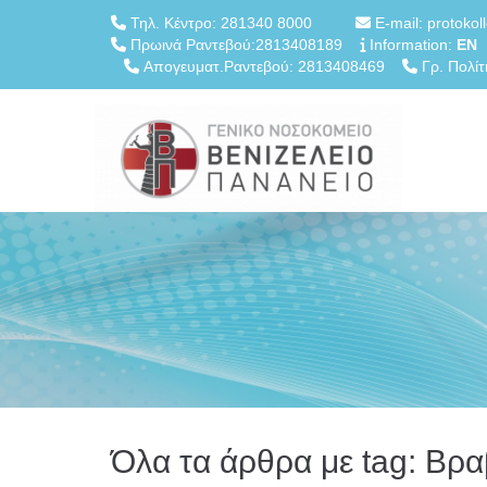
Τηλ. Κέντρο: 281340 8000
E-mail: protokol
Πρωινά Ραντεβού:2813408189
Information:
EN
Απογευματ.Ραντεβού: 2813408469
Γρ. Πολίτ
Όλα τα άρθρα με tag: Βρα