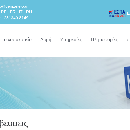
lo
venizeleio.gr
DE
FR
IT
RU
Ε
η: 281340 8149
Το νοσοκομείο
Δομή
Υπηρεσίες
Πληροφορίες
e
βεύσεις