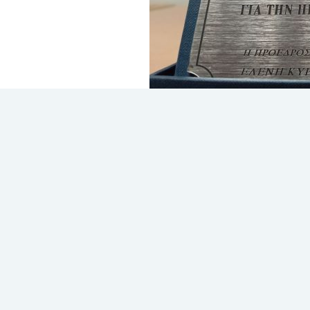
Τιμητική Πλακέτα γ
Κλινικής
Η Ογκολογική Κλινική του Βενιζελείο
επιστημονική κατάρτιση του νοσηλευ
Συμποσίου του Τομέα Νοσηλευτικής Ο
Νοεμβρίου 2024 και διακρίθηκε λαμβ
Διαβάστε περισσότερα