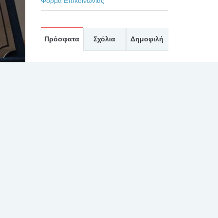
Φόρμα Επικοινωνίας
Πρόσφατα
Σχόλια
Δημοφιλή
ΕΥΧΑΡΙΣΤΗΡΙΟ ΓΙΑ
ΤΟΥΣ ΙΑΤΡΟΥΣ κκ.
ΜΠΛΕΤΣΙΟΥ, ΚΛΩΝΟ,
ΚΑΣΤΑΝΗ, ΚΑΙ ΟΛΟ
ΤΟ ΙΑΤΡΙΚΟ ΚΑΙ ΝΟΣΗΛΕΥΤΙΚΟ
ΠΡΟΣΩΠΙΚΟ ΚΑΤΑ ΤΗΝ
ΕΦΗΜΕΡΙΑ ΤΗΣ 27/7/2026
30 Ιουλίου, 2026
ρτια
ΕΥΧΑΡΙΣΤΗΡΙΟ 2 ΓΙΑ
υ
ΤΟΝ ΙΑΤΡΟ κ.
ΛΑΛΙΩΤΗ, ΚΑΙ ΤΟ
ημα 1-3
ΠΡΟΣΩΠΙΚΟ ΤΗΣ
ΧΕΙΡΟΥΡΓΙΚΗΣ ΚΑΙ ΤΟΥ
ΧΕΙΡΟΥΡΓΕΙΟΥ
30 Ιουλίου, 2026