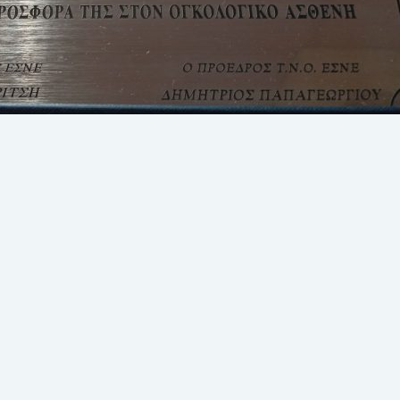
ια τους Νοσηλευτές της Ογκολογικής
υ Γ.Ν.Η., συνεχίζοντας το επιστημονικό της έργο και στοχεύοντας στην ά
τικού προσωπικού της, συμμετείχε στις εργασίες του 11ου Πανελλήνιο
γκολογίας (Ε.Σ.Ν.Ε.), που έλαβε χώρα στα Ιωάννινα το χρονικό διάστ
άνοντας τιμητική πλακέτα για […]