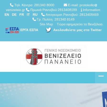
Τηλ. Κέντρο: 281340 8000
E-mail: protokollo
venizeleio.gr
Πρωινά Ραντεβού:2813408189
Information:
EN
DE
FR
IT
RU
Απογευματ.Ραντεβού: 2813408469
Γρ. Πολίτη: 281340 8149
Site Map
Τώρα εφημερεύει το Βενιζέλειο.
ΕΡΓΑ ΕΣΠΑ
Ακολουθείστε μας στο Twitter