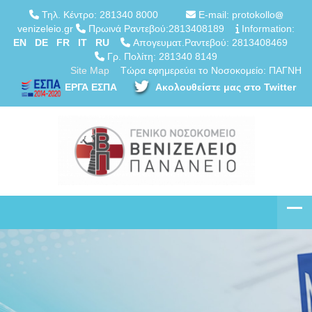
Τηλ. Κέντρο: 281340 8000
E-mail: protokollo
venizeleio.gr
Πρωινά Ραντεβού:2813408189
Information:
EN
DE
FR
IT
RU
Απογευματ.Ραντεβού: 2813408469
Γρ. Πολίτη: 281340 8149
Site Map
Τώρα εφημερεύει το Νοσοκομείο: ΠΑΓΝΗ
ΕΡΓΑ ΕΣΠΑ
Ακολουθείστε μας στο Twitter