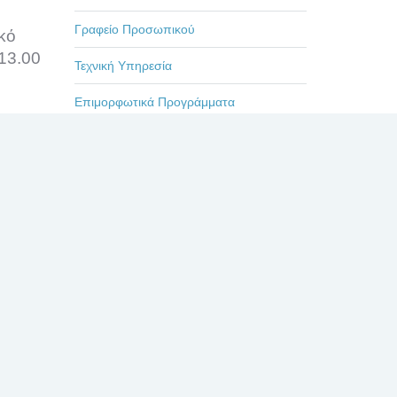
Γραφείο Προσωπικού
κό
13.00
Τεχνική Υπηρεσία
Επιμορφωτικά Προγράμματα
Εκδηλώσεις-Ημερίδες
Οδηγίες
Η ζωή στο Βενιζέλειο
Πρόσφατα
Σχόλια
Δημοφιλή
ΕΥΧΑΡΙΣΤΗΡΙΟ ΓΙΑ
ΤΟΥΣ ΙΑΤΡΟΥΣ κκ. ΜΠΛΕΤΣΙΟΥ,
ΚΛΩΝΟ, ΚΑΣΤΑΝΗ, ΚΑΙ ΟΛΟ ΤΟ
ΙΑΤΡΙΚΟ ΚΑΙ ΝΟΣΗΛΕΥΤΙΚΟ
ΠΡΟΣΩΠΙΚΟ ΚΑΤΑ ΤΗΝ