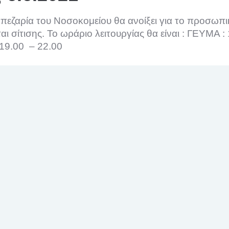
πεζαρία του Νοσοκομείου θα ανοίξει για το προσωπι
ται σίτισης.
Το ωράριο λειτουργίας θα είναι :
ΓΕΥΜΑ : 
19.00 – 22.00
α το διάστημα αυτό θα είναι το εξής:
ΔΙΑΤΡΟΦΗ
-5-21 ΕΩΣ 6-6-21
Η ζωή στο Βενιζέλειο
Διατροφή