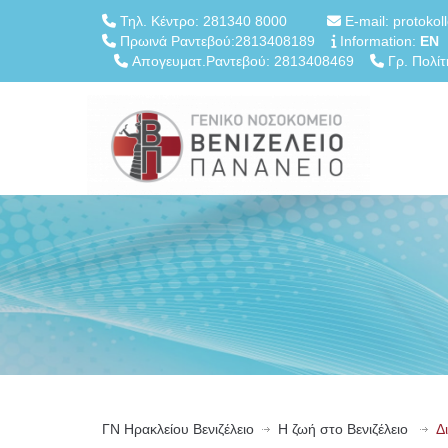
Τηλ. Κέντρο: 281340 8000
E-mail: protokol
Πρωινά Ραντεβού:2813408189
Information:
EN
Απογευματ.Ραντεβού: 2813408469
Γρ. Πολίτ
ΓN Ηρακλείου Βενιζέλειο
Η ζωή στο Βενιζέλειο
Δ