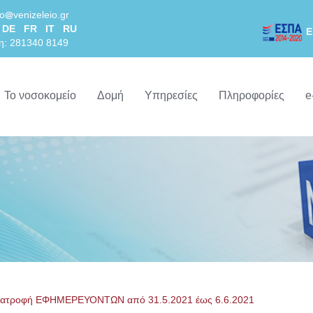
lo
venizeleio.gr
DE
FR
IT
RU
Ε
η: 281340 8149
Το νοσοκομείο
Δομή
Υπηρεσίες
Πληροφορίες
e
ιατροφή ΕΦΗΜΕΡΕΥΟΝΤΩΝ από 31.5.2021 έως 6.6.2021