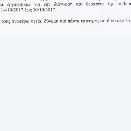
Η ζωή στο Βενιζέλειο
Ευχαριστήριο