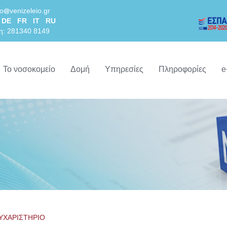
lo
venizeleio.gr
DE
FR
IT
RU
η: 281340 8149
Το νοσοκομείο
Δομή
Υπηρεσίες
Πληροφορίες
e
ΥΧΑΡΙΣΤΗΡΙΟ