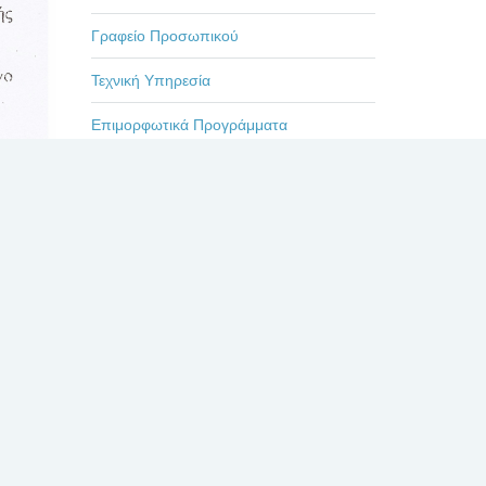
Γραφείο Προσωπικού
Τεχνική Υπηρεσία
Επιμορφωτικά Προγράμματα
Εκδηλώσεις-Ημερίδες
Οδηγίες
Η ζωή στο Βενιζέλειο
Πρόσφατα
Σχόλια
Δημοφιλή
ΕΥΧΑΡΙΣΤΗΡΙΟ ΓΙΑ
ΤΟΥΣ ΙΑΤΡΟΥΣ κκ.
ΜΠΛΕΤΣΙΟΥ, ΚΛΩΝΟ,
ΚΑΣΤΑΝΗ, ΚΑΙ ΟΛΟ
ΤΟ ΙΑΤΡΙΚΟ ΚΑΙ ΝΟΣΗΛΕΥΤΙΚΟ