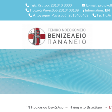
Τηλ. Κέντρο: 281340 8000
E-mail: protokol
Πρωινά Ραντεβού:2813408189
Information:
EN
Απογευματ.Ραντεβού: 2813408469
Γρ. Πολίτ
ΓN Ηρακλείου Βενιζέλειο
Η ζωή στο Βενιζέλειο
Ε