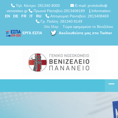
Τηλ. Κέντρο: 281340 8000
E-mail: protokollo
venizeleio.gr
Πρωινά Ραντεβού:2813408189
Information:
EN
DE
FR
IT
RU
Απογευματ.Ραντεβού: 2813408469
Γρ. Πολίτη: 281340 8149
Site Map
Τώρα εφημερεύει το Βενιζέλειο.
ΕΡΓΑ ΕΣΠΑ
Ακολουθείστε μας στο Twitter