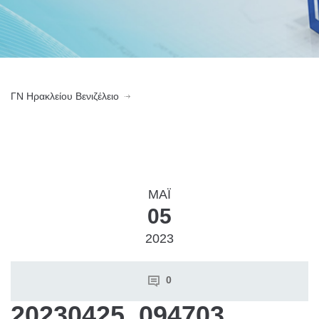
ΓN Ηρακλείου Βενιζέλειο
ΜΑΪ́
05
2023
0
20230425_094703