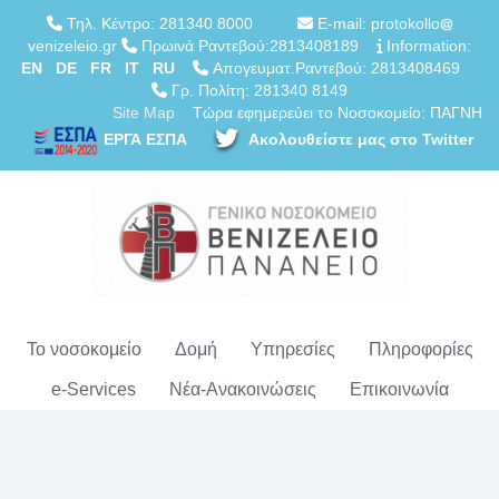
Τηλ. Κέντρο: 281340 8000
E-mail: protokollo
venizeleio.gr
Πρωινά Ραντεβού:2813408189
Information:
EN
DE
FR
IT
RU
Απογευματ.Ραντεβού: 2813408469
Γρ. Πολίτη: 281340 8149
Site Map
Τώρα εφημερεύει το Νοσοκομείο: ΠΑΓΝΗ
ΕΡΓΑ ΕΣΠΑ
Ακολουθείστε μας στο Twitter
Το νοσοκομείο
Δομή
Υπηρεσίες
Πληροφορίες
e-Services
Νέα-Ανακοινώσεις
Επικοινωνία