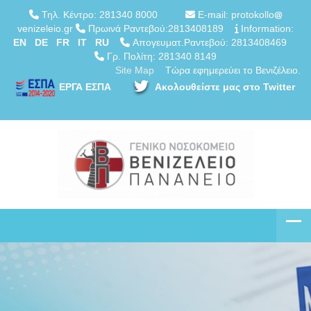
Τηλ. Κέντρο: 281340 8000
E-mail: protokollo
venizeleio.gr
Πρωινά Ραντεβού:2813408189
Information:
EN
DE
FR
IT
RU
Απογευματ.Ραντεβού: 2813408469
Γρ. Πολίτη: 281340 8149
Site Map
Τώρα εφημερεύει το Βενιζέλειο.
ΕΡΓΑ ΕΣΠΑ
Ακολουθείστε μας στο Twitter