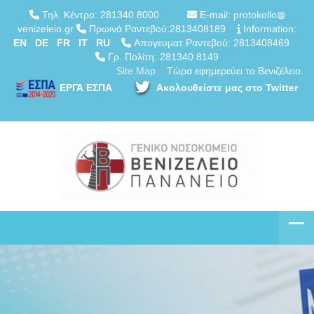
Τηλ. Κέντρο: 281340 8000
E-mail: protokollo
venizeleio.gr
Πρωινά Ραντεβού:2813408189
Information:
EN
DE
FR
IT
RU
Απογευματ.Ραντεβού: 2813408469
Γρ. Πολίτη: 281340 8149
Site Map
Τώρα εφημερεύει το Βενιζέλειο.
ΕΡΓΑ ΕΣΠΑ
Ακολουθείστε μας στο Twitter