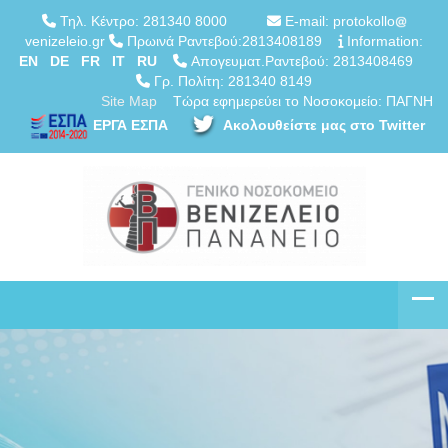
Τηλ. Κέντρο: 281340 8000
E-mail: protokollo
venizeleio.gr
Πρωινά Ραντεβού:2813408189
Information:
EN
DE
FR
IT
RU
Απογευματ.Ραντεβού: 2813408469
Γρ. Πολίτη: 281340 8149
Site Map
Τώρα εφημερεύει το Νοσοκομείο: ΠΑΓΝΗ
ΕΡΓΑ ΕΣΠΑ
Ακολουθείστε μας στο Twitter