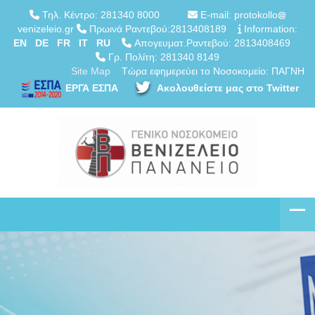
Τηλ. Κέντρο: 281340 8000
E-mail: protokollo
venizeleio.gr
Πρωινά Ραντεβού:2813408189
Information:
EN
DE
FR
IT
RU
Απογευματ.Ραντεβού: 2813408469
Γρ. Πολίτη: 281340 8149
Site Map
Τώρα εφημερεύει το Νοσοκομείο: ΠΑΓΝΗ
ΕΡΓΑ ΕΣΠΑ
Ακολουθείστε μας στο Twitter