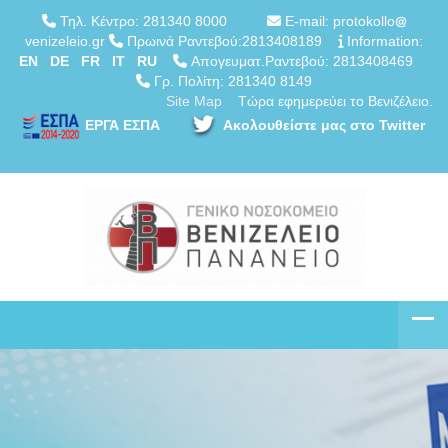
Τηλ. Κέντρο: 281340 8000
E-mail: protokollo
venizeleio.gr
Πρωινά Ραντεβού:2813408189
Information:
EN
DE
FR
IT
RU
Απογευματ.Ραντεβού: 2813408469
Γρ. Πολίτη: 281340 8149
Site Map
Τώρα εφημερεύει το Βενιζέλειο.
ΕΡΓΑ ΕΣΠΑ
Ακολουθείστε μας στο Twitter