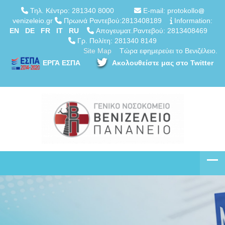
Τηλ. Κέντρο: 281340 8000
E-mail: protokollo
venizeleio.gr
Πρωινά Ραντεβού:2813408189
Information:
EN
DE
FR
IT
RU
Απογευματ.Ραντεβού: 2813408469
Γρ. Πολίτη: 281340 8149
Site Map
Τώρα εφημερεύει το Βενιζέλειο.
ΕΡΓΑ ΕΣΠΑ
Ακολουθείστε μας στο Twitter