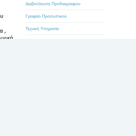
Διαβούλευση Προδιαγραφών
Γραφείο Προσωπικού
Τεχνική Υπηρεσία
Επιμορφωτικά Προγράμματα
Εκδηλώσεις-Ημερίδες
Οδηγίες
Η ζωή στο Βενιζέλειο
Πρόσφατα
Σχόλια
Δημοφιλή
ΕΥΧΑΡΙΣΤΗΡΙΟ ΓΙΑ
ΤΟΥΣ ΙΑΤΡΟΥΣ κκ. ΜΠΛΕΤΣΙΟΥ,
ΚΛΩΝΟ, ΚΑΣΤΑΝΗ, ΚΑΙ ΟΛΟ ΤΟ
ΙΑΤΡΙΚΟ ΚΑΙ ΝΟΣΗΛΕΥΤΙΚΟ