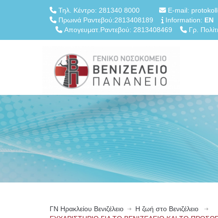
Τηλ. Κέντρο: 281340 8000
E-mail: protokol
Πρωινά Ραντεβού:2813408189
Information:
EN
Απογευματ.Ραντεβού: 2813408469
Γρ. Πολίτ
ΓN Ηρακλείου Βενιζέλειο
Η ζωή στο Βενιζέλειο