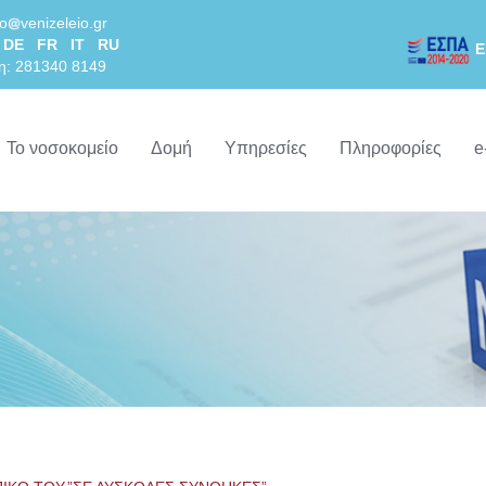
lo
venizeleio.gr
DE
FR
IT
RU
Ε
η: 281340 8149
Το νοσοκομείο
Δομή
Υπηρεσίες
Πληροφορίες
e