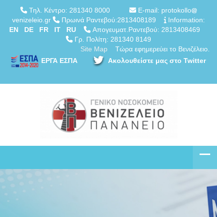
Τηλ. Κέντρο: 281340 8000
E-mail: protokollo
venizeleio.gr
Πρωινά Ραντεβού:2813408189
Information:
EN
DE
FR
IT
RU
Απογευματ.Ραντεβού: 2813408469
Γρ. Πολίτη: 281340 8149
Site Map
Τώρα εφημερεύει το Βενιζέλειο.
ΕΡΓΑ ΕΣΠΑ
Ακολουθείστε μας στο Twitter