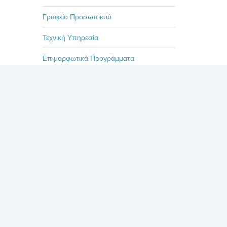
Γραφείο Προσωπικού
Τεχνική Υπηρεσία
Επιμορφωτικά Προγράμματα
Εκδηλώσεις-Ημερίδες
Οδηγίες
Η ζωή στο Βενιζέλειο
Πρόσφατα
Σχόλια
Δημοφιλή
ΕΥΧΑΡΙΣΤΗΡΙΟ ΓΙΑ
ΤΟΥΣ ΙΑΤΡΟΥΣ κκ.
ΜΠΛΕΤΣΙΟΥ, ΚΛΩΝΟ,
ΚΑΣΤΑΝΗ, ΚΑΙ ΟΛΟ
ΤΟ ΙΑΤΡΙΚΟ ΚΑΙ ΝΟΣΗΛΕΥΤΙΚΟ