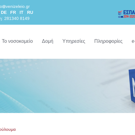
lo
venizeleio.gr
DE
FR
IT
RU
η: 281340 8149
Το νοσοκομείο
Δομή
Υπηρεσίες
Πληροφορίες
e
ούλουμα