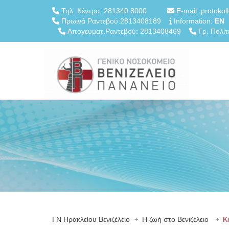
Τηλ. Κέντρο: 281340 8000
E-mail: protokol
Πρωινά Ραντεβού:2813408189
Information:
EN
Απογευματ.Ραντεβού: 2813408469
Γρ. Πολίτ
ΓN Ηρακλείου Βενιζέλειο
Η ζωή στο Βενιζέλειο
Κ