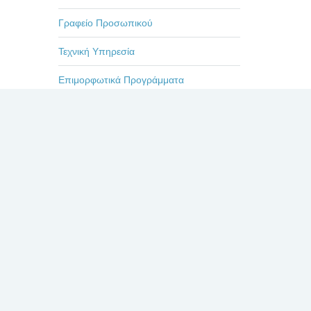
Γραφείο Προσωπικού
Τεχνική Υπηρεσία
Επιμορφωτικά Προγράμματα
Εκδηλώσεις-Ημερίδες
Οδηγίες
Η ζωή στο Βενιζέλειο
Πρόσφατα
Σχόλια
Δημοφιλή
ΕΥΧΑΡΙΣΤΗΡΙΟ ΓΙΑ
ΤΟΥΣ ΙΑΤΡΟΥΣ κκ.
ΜΠΛΕΤΣΙΟΥ, ΚΛΩΝΟ,
ΚΑΣΤΑΝΗ, ΚΑΙ ΟΛΟ
ΤΟ ΙΑΤΡΙΚΟ ΚΑΙ ΝΟΣΗΛΕΥΤΙΚΟ