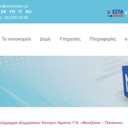
lo
venizeleio.gr
DE
FR
IT
RU
Ε
η: 281340 8149
Το νοσοκομείο
Δομή
Υπηρεσίες
Πληροφορίες
e
ρόγραμμα εξορμήσεων Κέντρου Αίματος Γ.Ν. «Βενιζέλειο – Πανάνειο»