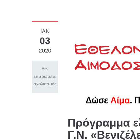
ΙΆΝ
03
2020
Δεν
επιτρέπεται
σχολιασμός
Πρόγραμμα ε
Γ.Ν. «Βενιζέλ