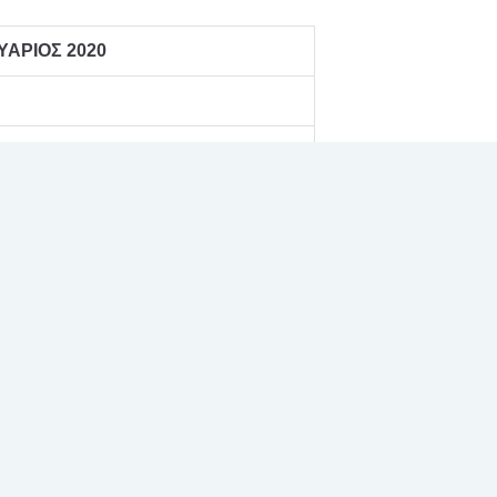
ΥΑΡΙΟΣ 2020
(ΕΛΛΗΝΙΚΟ ΜΕΣΟΓΕΙΑΚΟ
(πρωί)
ί)
ΣΟΚΑΡΑΣ) (πρωί)
ωί)
)