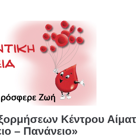
ξορμήσεων Κέντρου Αίμα
ειο – Πανάνειο»