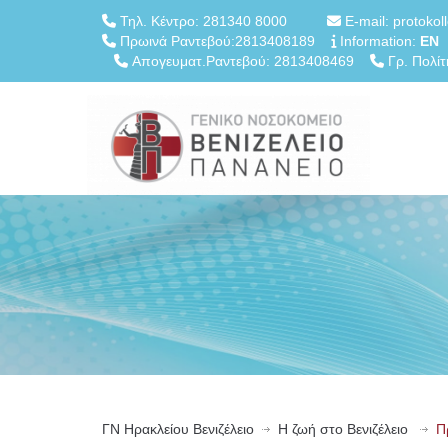
Τηλ. Κέντρο: 281340 8000
E-mail: protokol
Πρωινά Ραντεβού:2813408189
Information:
EN
Απογευματ.Ραντεβού: 2813408469
Γρ. Πολίτ
ΓN Ηρακλείου Βενιζέλειο
Η ζωή στο Βενιζέλειο
Π